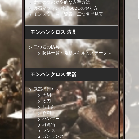
太古の塊の効率的な入手方法
護石マラソン 秘境68BCのやり方
モンスター名一覧表・二つ名早見表
モンハンクロス 防具
二つ名の防具
防具一覧・発動スキルとステータス
モンハンクロス 武器
武器操作方法
大剣
太刀
片手剣
双剣
ハンマー
狩猟笛
ランス
ガンランス