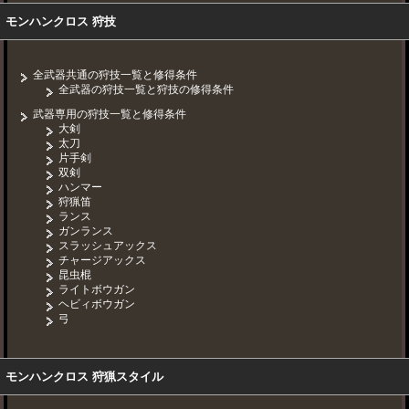
モンハンクロス 狩技
全武器共通の狩技一覧と修得条件
全武器の狩技一覧と狩技の修得条件
武器専用の狩技一覧と修得条件
大剣
太刀
片手剣
双剣
ハンマー
狩猟笛
ランス
ガンランス
スラッシュアックス
チャージアックス
昆虫棍
ライトボウガン
ヘビィボウガン
弓
モンハンクロス 狩猟スタイル