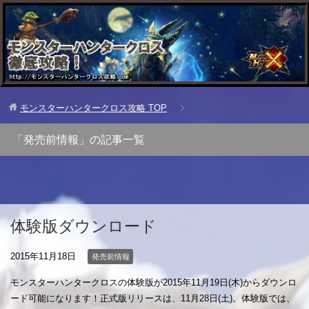
モンスターハンタークロス攻略
TOP
「発売前情報」の記事一覧
体験版ダウンロード
2015年11月18日
発売前情報
モンスターハンタークロスの体験版が2015年11月19日(木)からダウンロ
ード可能になります！正式版リリースは、11月28日(土)。体験版では、