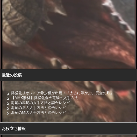
最近の投稿
獰猛化リオレイア希少種が出現！「太古に浮かぶ、黄金の月」
【MHX素材】獰猛化金火竜鱗の入手方法
海竜の尻尾の入手方法と調合レシピ
海竜の爪の入手方法と調合レシピ
海竜の鱗の入手方法と調合レシピ
お役立ち情報