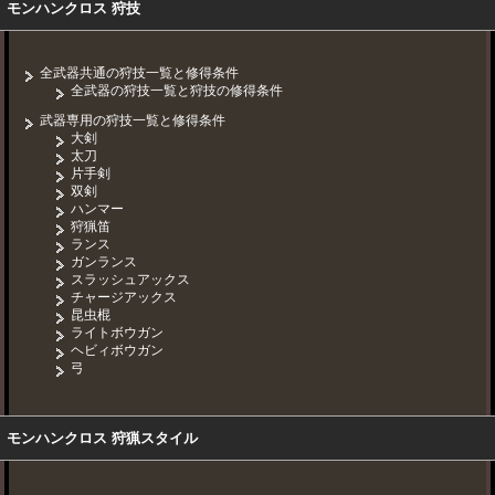
モンハンクロス 狩技
全武器共通の狩技一覧と修得条件
全武器の狩技一覧と狩技の修得条件
武器専用の狩技一覧と修得条件
大剣
太刀
片手剣
双剣
ハンマー
狩猟笛
ランス
ガンランス
スラッシュアックス
チャージアックス
昆虫棍
ライトボウガン
ヘビィボウガン
弓
モンハンクロス 狩猟スタイル