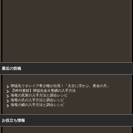
最近の投稿
獰猛化リオレイア希少種が出現！「太古に浮かぶ、黄金の月」
【MHX素材】獰猛化金火竜鱗の入手方法
海竜の尻尾の入手方法と調合レシピ
海竜の爪の入手方法と調合レシピ
海竜の鱗の入手方法と調合レシピ
お役立ち情報