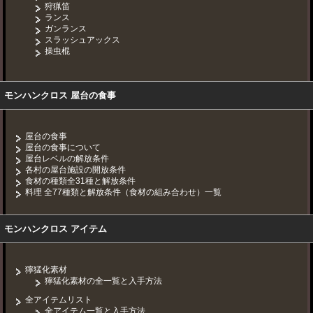
狩猟笛
ランス
ガンランス
スラッシュアックス
操虫棍
モンハンクロス 屋台の食事
屋台の食事
屋台の食事について
屋台レベルの解放条件
各村の屋台施設の開放条件
食材の種類全31種と解放条件
料理 全77種類と解放条件（食材の組み合わせ）一覧
モンハンクロス アイテム
獰猛化素材
獰猛化素材の全一覧と入手方法
全アイテムリスト
全アイテム一覧と入手方法