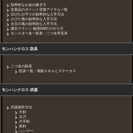
効率的なお金の稼ぎ方
交易品のポイント交換アイテム一覧
古びたお守りの効率的な入手方法
さびた塊の効率的な入手方法
太古の塊の効率的な入手方法
護石マラソン 秘境68BCのやり方
モンスター名一覧表・二つ名早見表
モンハンクロス 防具
二つ名の防具
防具一覧・発動スキルとステータス
モンハンクロス 武器
武器操作方法
大剣
太刀
片手剣
双剣
ハンマー