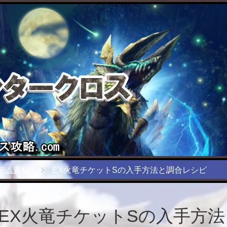
テム素材
EX火竜チケットSの入手方法と調合レシピ
EX火竜チケットSの入手方