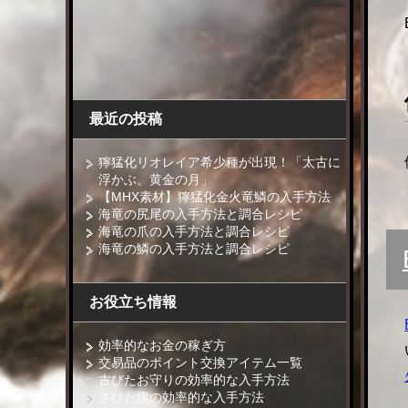
最近の投稿
獰猛化リオレイア希少種が出現！「太古に
浮かぶ、黄金の月」
【MHX素材】獰猛化金火竜鱗の入手方法
海竜の尻尾の入手方法と調合レシピ
海竜の爪の入手方法と調合レシピ
海竜の鱗の入手方法と調合レシピ
お役立ち情報
効率的なお金の稼ぎ方
交易品のポイント交換アイテム一覧
古びたお守りの効率的な入手方法
さびた塊の効率的な入手方法