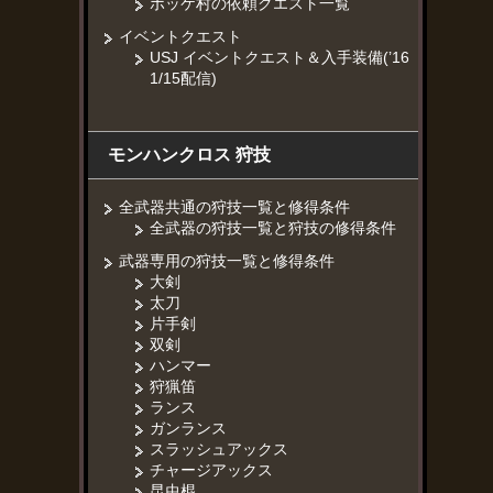
ポッケ村の依頼クエスト一覧
イベントクエスト
USJ イベントクエスト＆入手装備(’16
1/15配信)
モンハンクロス 狩技
全武器共通の狩技一覧と修得条件
全武器の狩技一覧と狩技の修得条件
武器専用の狩技一覧と修得条件
大剣
太刀
片手剣
双剣
ハンマー
狩猟笛
ランス
ガンランス
スラッシュアックス
チャージアックス
昆虫棍