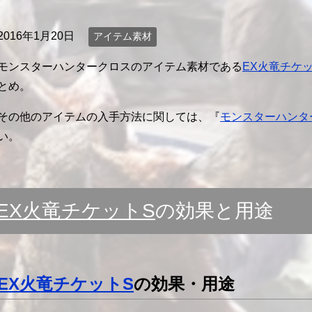
2016年1月20日
アイテム素材
モンスターハンタークロスのアイテム素材である
EX火竜チケ
とめ。
その他のアイテムの入手方法に関しては、『
モンスターハンタ
い。
EX火竜チケットS
の効果と用途
EX火竜チケットS
の効果・用途