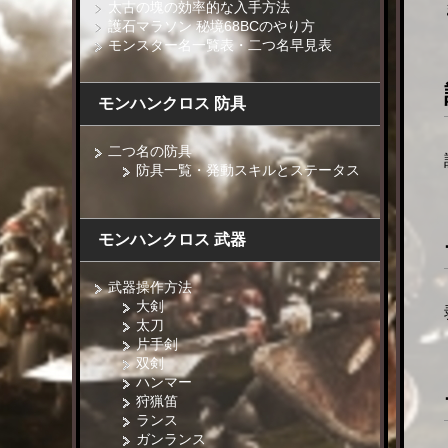
太古の塊の効率的な入手方法
護石マラソン 秘境68BCのやり方
モンスター名一覧表・二つ名早見表
モンハンクロス 防具
二つ名の防具
防具一覧・発動スキルとステータス
モンハンクロス 武器
武器操作方法
大剣
太刀
片手剣
双剣
ハンマー
狩猟笛
ランス
ガンランス