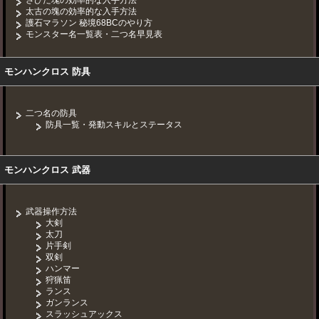
太古の塊の効率的な入手方法
護石マラソン 秘境68BCのやり方
モンスター名一覧表・二つ名早見表
モンハンクロス 防具
二つ名の防具
防具一覧・発動スキルとステータス
モンハンクロス 武器
武器操作方法
大剣
太刀
片手剣
双剣
ハンマー
狩猟笛
ランス
ガンランス
スラッシュアックス