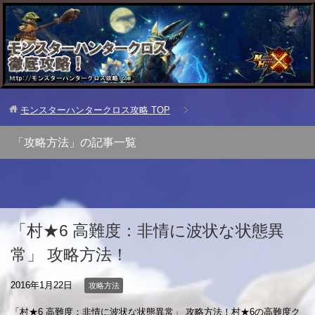
モンスターハンタークロス攻略
TOP
「攻略方法」の記事一覧
「村★6 高難度：非情に波状な状態異
常」 攻略方法！
2016年1月22日
攻略方法
「村★6 高難度：非情に波状な状態異常」 攻略方法！村★6の高難度ク