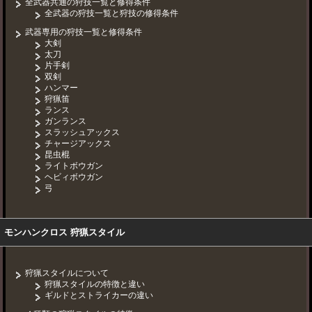
全武器共通の狩技一覧と修得条件
全武器の狩技一覧と狩技の修得条件
武器専用の狩技一覧と修得条件
大剣
太刀
片手剣
双剣
ハンマー
狩猟笛
ランス
ガンランス
スラッシュアックス
チャージアックス
昆虫棍
ライトボウガン
ヘビィボウガン
弓
モンハンクロス 狩猟スタイル
狩猟スタイルについて
狩猟スタイルの特徴と違い
ギルドとストライカーの違い