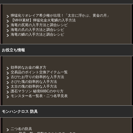
獰猛化リオレイア希少種が出現！「太古に浮かぶ、黄金の月」
【MHX素材】獰猛化金火竜鱗の入手方法
海竜の尻尾の入手方法と調合レシピ
海竜の爪の入手方法と調合レシピ
海竜の鱗の入手方法と調合レシピ
お役立ち情報
効率的なお金の稼ぎ方
交易品のポイント交換アイテム一覧
古びたお守りの効率的な入手方法
さびた塊の効率的な入手方法
太古の塊の効率的な入手方法
護石マラソン 秘境68BCのやり方
モンスター名一覧表・二つ名早見表
モンハンクロス 防具
二つ名の防具