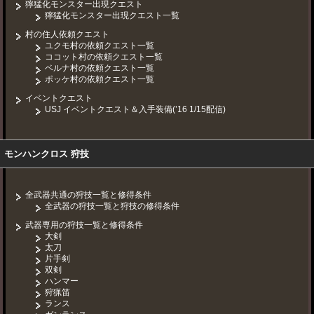
獰猛化モンスター出現クエスト
獰猛化モンスター出現クエスト一覧
村の住人依頼クエスト
ユクモ村の依頼クエスト一覧
ココット村の依頼クエスト一覧
ベルナ村の依頼クエスト一覧
ポッケ村の依頼クエスト一覧
イベントクエスト
USJ イベントクエスト＆入手装備(’16 1/15配信)
モンハンクロス 狩技
全武器共通の狩技一覧と修得条件
全武器の狩技一覧と狩技の修得条件
武器専用の狩技一覧と修得条件
大剣
太刀
片手剣
双剣
ハンマー
狩猟笛
ランス