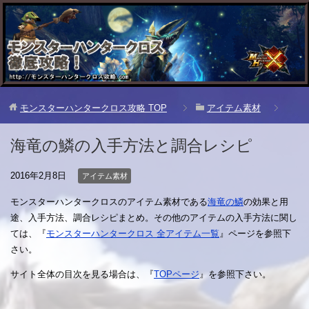
モンスターハンタークロス攻略
TOP
アイテム素材
海竜の鱗の入手方法と調合レシピ
2016年2月8日
アイテム素材
モンスターハンタークロスのアイテム素材である
海竜の鱗
の効果と用
途、入手方法、調合レシピまとめ。その他のアイテムの入手方法に関し
ては、『
モンスターハンタークロス 全アイテム一覧
』ページを参照下
さい。
サイト全体の目次を見る場合は、『
TOPページ
』を参照下さい。