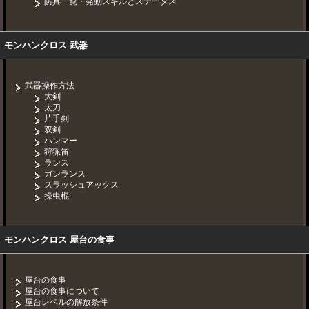
防具一覧・発動スキルとステータス
モンハンクロス 武器
武器操作方法
大剣
太刀
片手剣
双剣
ハンマー
狩猟笛
ランス
ガンランス
スラッシュアックス
操虫棍
モンハンクロス 屋台の食事
屋台の食事
屋台の食事について
屋台レベルの解放条件