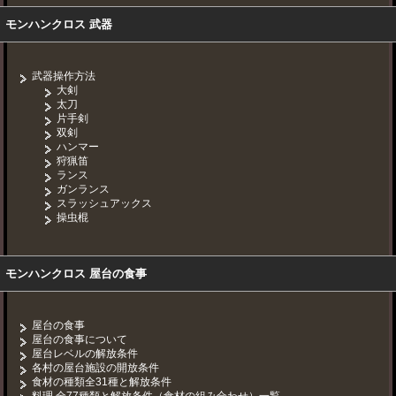
モンハンクロス 武器
武器操作方法
大剣
太刀
片手剣
双剣
ハンマー
狩猟笛
ランス
ガンランス
スラッシュアックス
操虫棍
モンハンクロス 屋台の食事
屋台の食事
屋台の食事について
屋台レベルの解放条件
各村の屋台施設の開放条件
食材の種類全31種と解放条件
料理 全77種類と解放条件（食材の組み合わせ）一覧