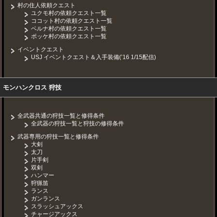
村の住人依頼クエスト
ユクモ村の依頼クエスト一覧
ココット村の依頼クエスト一覧
ベルナ村の依頼クエスト一覧
ポッケ村の依頼クエスト一覧
イベントクエスト
USJ イベントクエスト＆入手装備(’16 1/15配信)
モンハンクロス 狩技
全武器共通の狩技一覧と修得条件
全武器の狩技一覧と狩技の修得条件
武器専用の狩技一覧と修得条件
大剣
太刀
片手剣
双剣
ハンマー
狩猟笛
ランス
ガンランス
スラッシュアックス
チャージアックス