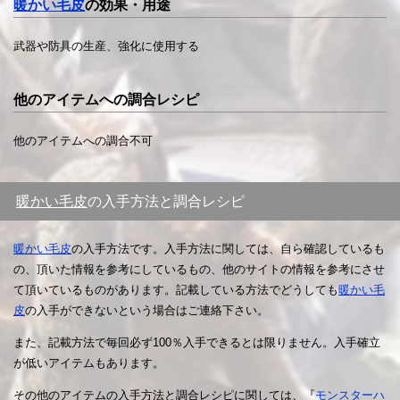
暖かい毛皮
の効果・用途
武器や防具の生産、強化に使用する
他のアイテムへの調合レシピ
他のアイテムへの調合不可
暖かい毛皮
の入手方法と調合レシピ
暖かい毛皮
の入手方法です。入手方法に関しては、自ら確認しているも
の、頂いた情報を参考にしているもの、他のサイトの情報を参考にさせ
て頂いているものがあります。記載している方法でどうしても
暖かい毛
皮
の入手ができないという場合はご連絡下さい。
また、記載方法で毎回必ず100％入手できるとは限りません。入手確立
が低いアイテムもあります。
その他のアイテムの入手方法と調合レシピに関しては、『
モンスターハ