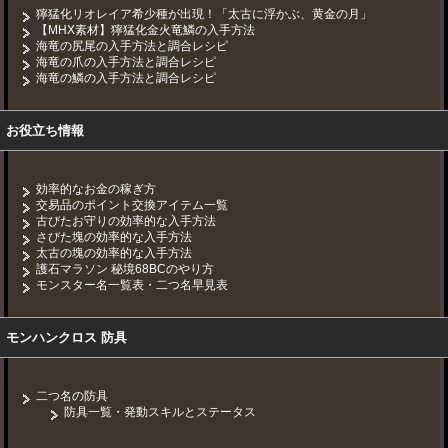
獰猛化リオレイア希少種が出現！「太古に浮かぶ、黄金の月」
【MHX素材】獰猛化金火竜鱗の入手方法
海竜の尻尾の入手方法と調合レシピ
海竜の爪の入手方法と調合レシピ
海竜の鱗の入手方法と調合レシピ
お役立ち情報
効率的なお金の稼ぎ方
交易品のポイント交換アイテム一覧
古びたお守りの効率的な入手方法
さびた塊の効率的な入手方法
太古の塊の効率的な入手方法
護石マラソン 秘境68BCのやり方
モンスター名一覧表・二つ名早見表
モンハンクロス 防具
二つ名の防具
防具一覧・発動スキルとステータス