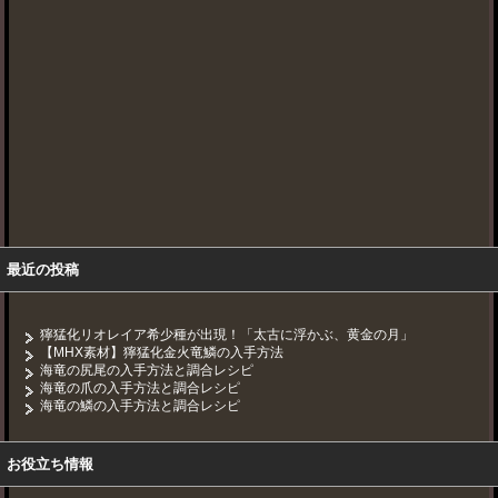
最近の投稿
獰猛化リオレイア希少種が出現！「太古に浮かぶ、黄金の月」
【MHX素材】獰猛化金火竜鱗の入手方法
海竜の尻尾の入手方法と調合レシピ
海竜の爪の入手方法と調合レシピ
海竜の鱗の入手方法と調合レシピ
お役立ち情報