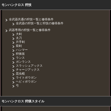
モンハンクロス 狩技
全武器共通の狩技一覧と修得条件
全武器の狩技一覧と狩技の修得条件
武器専用の狩技一覧と修得条件
大剣
太刀
片手剣
双剣
ハンマー
狩猟笛
ランス
ガンランス
スラッシュアックス
チャージアックス
昆虫棍
ライトボウガン
ヘビィボウガン
弓
モンハンクロス 狩猟スタイル