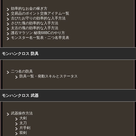
効率的なお金の稼ぎ方
交易品のポイント交換アイテム一覧
古びたお守りの効率的な入手方法
さびた塊の効率的な入手方法
太古の塊の効率的な入手方法
護石マラソン 秘境68BCのやり方
モンスター名一覧表・二つ名早見表
モンハンクロス 防具
二つ名の防具
防具一覧・発動スキルとステータス
モンハンクロス 武器
武器操作方法
大剣
太刀
片手剣
双剣