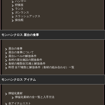
ハンマー
狩猟笛
ランス
ガンランス
スラッシュアックス
操虫棍
モンハンクロス 屋台の食事
屋台の食事
屋台の食事について
屋台レベルの解放条件
各村の屋台施設の開放条件
食材の種類全31種と解放条件
料理 全77種類と解放条件（食材の組み合わせ）一覧
モンハンクロス アイテム
獰猛化素材
獰猛化素材の全一覧と入手方法
全アイテムリスト