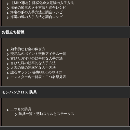
【MHX素材】獰猛化金火竜鱗の入手方法
海竜の尻尾の入手方法と調合レシピ
海竜の爪の入手方法と調合レシピ
海竜の鱗の入手方法と調合レシピ
お役立ち情報
効率的なお金の稼ぎ方
交易品のポイント交換アイテム一覧
古びたお守りの効率的な入手方法
さびた塊の効率的な入手方法
太古の塊の効率的な入手方法
護石マラソン 秘境68BCのやり方
モンスター名一覧表・二つ名早見表
モンハンクロス 防具
二つ名の防具
防具一覧・発動スキルとステータス