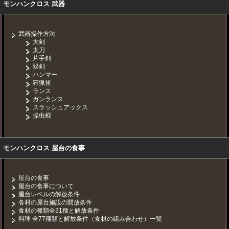
モンハンクロス 武器
武器操作方法
大剣
太刀
片手剣
双剣
ハンマー
狩猟笛
ランス
ガンランス
スラッシュアックス
操虫棍
モンハンクロス 屋台の食事
屋台の食事
屋台の食事について
屋台レベルの解放条件
各村の屋台施設の開放条件
食材の種類全31種と解放条件
料理 全77種類と解放条件（食材の組み合わせ）一覧