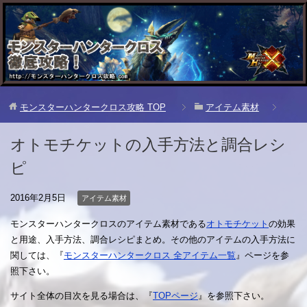
モンスターハンタークロス攻略
TOP
アイテム素材
オトモチケットの入手方法と調合レシ
ピ
2016年2月5日
アイテム素材
モンスターハンタークロスのアイテム素材である
オトモチケット
の効果
と用途、入手方法、調合レシピまとめ。その他のアイテムの入手方法に
関しては、『
モンスターハンタークロス 全アイテム一覧
』ページを参
照下さい。
サイト全体の目次を見る場合は、『
TOPページ
』を参照下さい。