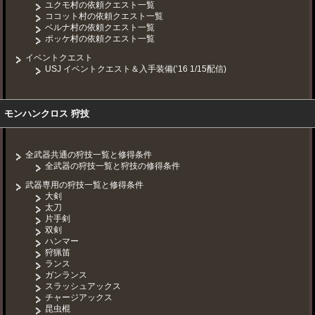
ユクモ村の依頼クエスト一覧
ココット村の依頼クエスト一覧
ベルナ村の依頼クエスト一覧
ポッケ村の依頼クエスト一覧
イベントクエスト
USJ イベントクエスト＆入手装備(’16 1/15配信)
モンハンクロス 狩技
全武器共通の狩技一覧と修得条件
全武器の狩技一覧と狩技の修得条件
武器専用の狩技一覧と修得条件
大剣
太刀
片手剣
双剣
ハンマー
狩猟笛
ランス
ガンランス
スラッシュアックス
チャージアックス
昆虫棍