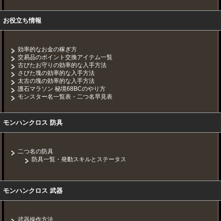
お役立ち情報
効率的なお金の稼ぎ方
交易品のポイント交換アイテム一覧
古びたお守りの効率的な入手方法
さびた塊の効率的な入手方法
太古の塊の効率的な入手方法
護石マラソン 秘境68BCのやり方
モンスター名一覧表・二つ名早見表
モンハンクロス 防具
二つ名の防具
防具一覧・発動スキルとステータス
モンハンクロス 武器
武器操作方法