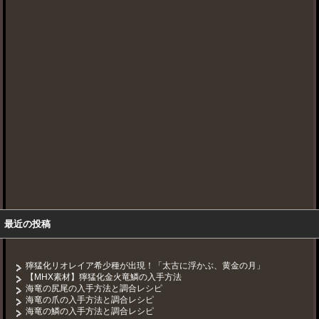
最近の投稿
獰猛化リオレイア希少種が出現！「太古に浮かぶ、黄金の月」
【MHX素材】獰猛化金火竜鱗の入手方法
海竜の尻尾の入手方法と調合レシピ
海竜の爪の入手方法と調合レシピ
海竜の鱗の入手方法と調合レシピ