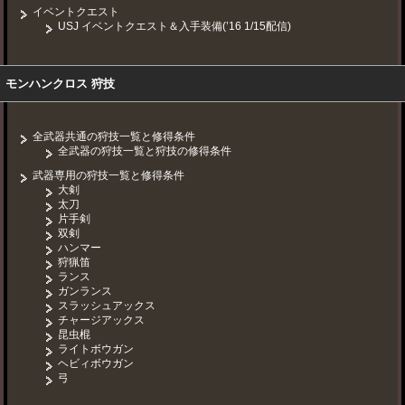
イベントクエスト
USJ イベントクエスト＆入手装備(’16 1/15配信)
モンハンクロス 狩技
全武器共通の狩技一覧と修得条件
全武器の狩技一覧と狩技の修得条件
武器専用の狩技一覧と修得条件
大剣
太刀
片手剣
双剣
ハンマー
狩猟笛
ランス
ガンランス
スラッシュアックス
チャージアックス
昆虫棍
ライトボウガン
ヘビィボウガン
弓