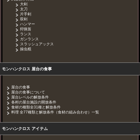
大剣
太刀
片手剣
双剣
ハンマー
狩猟笛
ランス
ガンランス
スラッシュアックス
操虫棍
モンハンクロス 屋台の食事
屋台の食事
屋台の食事について
屋台レベルの解放条件
各村の屋台施設の開放条件
食材の種類全31種と解放条件
料理 全77種類と解放条件（食材の組み合わせ）一覧
モンハンクロス アイテム