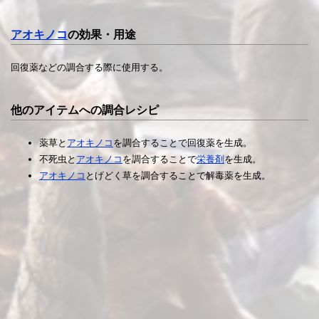
アオキノコ
の効果・用途
回復薬などの調合する際に使用する。
他のアイテムへの調合レシピ
薬草と
アオキノコ
を調合することで回復薬を生成。
不死虫と
アオキノコ
を調合することで
栄養剤
を生成。
アオキノコ
とげどく草を調合することで解毒薬を生成。