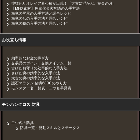
獰猛化リオレイア希少種が出現！「太古に浮かぶ、黄金の月」
【MHX素材】獰猛化金火竜鱗の入手方法
海竜の尻尾の入手方法と調合レシピ
海竜の爪の入手方法と調合レシピ
海竜の鱗の入手方法と調合レシピ
お役立ち情報
効率的なお金の稼ぎ方
交易品のポイント交換アイテム一覧
古びたお守りの効率的な入手方法
さびた塊の効率的な入手方法
太古の塊の効率的な入手方法
護石マラソン 秘境68BCのやり方
モンスター名一覧表・二つ名早見表
モンハンクロス 防具
二つ名の防具
防具一覧・発動スキルとステータス