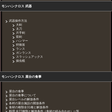
モンハンクロス 武器
武器操作方法
大剣
太刀
片手剣
双剣
ハンマー
狩猟笛
ランス
ガンランス
スラッシュアックス
操虫棍
モンハンクロス 屋台の食事
屋台の食事
屋台の食事について
屋台レベルの解放条件
各村の屋台施設の開放条件
食材の種類全31種と解放条件
料理 全77種類と解放条件（食材の組み合わせ）一覧