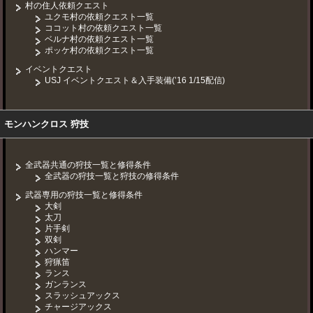
村の住人依頼クエスト
ユクモ村の依頼クエスト一覧
ココット村の依頼クエスト一覧
ベルナ村の依頼クエスト一覧
ポッケ村の依頼クエスト一覧
イベントクエスト
USJ イベントクエスト＆入手装備(’16 1/15配信)
モンハンクロス 狩技
全武器共通の狩技一覧と修得条件
全武器の狩技一覧と狩技の修得条件
武器専用の狩技一覧と修得条件
大剣
太刀
片手剣
双剣
ハンマー
狩猟笛
ランス
ガンランス
スラッシュアックス
チャージアックス